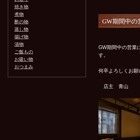
焼き物
煮物
GW期間中の
酢の物
蒸し物
揚げ物
漬物
GW期間中の営業
ご飯もの
す。
お吸い物
おつまみ
何卒よろしくお
店主 青山