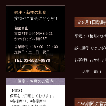
銀座・新橋の和食
接待やご宴会にどうぞ！
※8月1日臨
旬菜青山
東京都中央区銀座8-5-21
平素より格別のお
かわばたビル新館6F
営業時間：18：00～22：00
誠に勝手ではござ
定休日：土、日、祝日
お客様におかれま
TEL:03-5537-6870
店主 青山
個室・お席のご案内
【個室】
個室をご用意しております。
6名様席×1、4名様席×1
GW期間の営