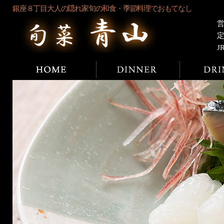
銀座８丁目大人の隠れ家旬の和食・季節料理でおもてなし
営
J
ホーム
ディナー