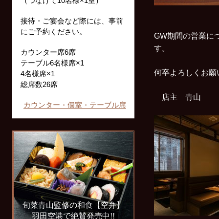
（つなげて10名様×1室）
接待・ご宴会など際には、事前
にご予約ください。
GW期間の営業に
す。
カウンター席6席
テーブル6名様席×1
何卒よろしくお
4名様席×1
総席数26席
店主 青山
カウンター・個室・テーブル席
旬菜青山監修の和食【空弁】
羽田空港で絶賛発売中!!