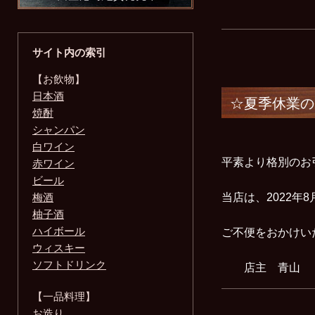
サイト内の索引
【お飲物】
日本酒
☆夏季休業の
焼酎
シャンパン
白ワイン
平素より格別のお
赤ワイン
ビール
梅酒
当店は、2022年
柚子酒
ハイボール
ご不便をおかけい
ウィスキー
ソフトドリンク
店主 青山
【一品料理】
お造り