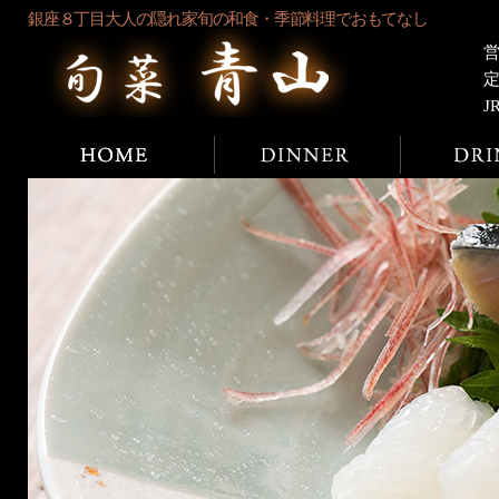
銀座８丁目大人の隠れ家旬の和食・季節料理でおもてなし
営
J
ホーム
ディナー