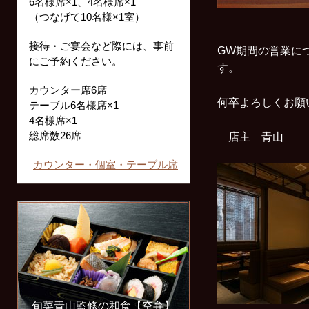
6名様席×1、4名様席×1
（つなげて10名様×1室）
接待・ご宴会など際には、事前
GW期間の営業に
にご予約ください。
す。
カウンター席6席
何卒よろしくお
テーブル6名様席×1
4名様席×1
総席数26席
店主 青山
カウンター・個室・テーブル席
旬菜青山監修の和食【空弁】