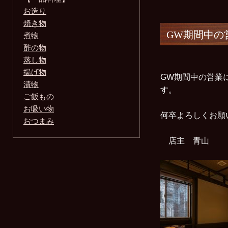
お造り
焼き物
GW期間中の
煮物
酢の物
蒸し物
揚げ物
GW期間中の営業
漬物
す。
ご飯もの
お吸い物
何卒よろしくお
おつまみ
店主 青山