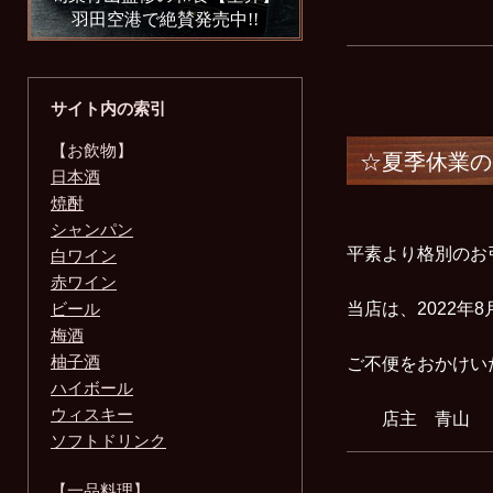
羽田空港で絶賛発売中!!
サイト内の索引
【お飲物】
☆夏季休業の
日本酒
焼酎
シャンパン
平素より格別のお
白ワイン
赤ワイン
ビール
当店は、2022年
梅酒
柚子酒
ご不便をおかけい
ハイボール
ウィスキー
店主 青山
ソフトドリンク
【一品料理】