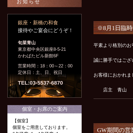
お知らせ
銀座・新橋の和食
※8月1日臨
接待やご宴会にどうぞ！
旬菜青山
平素より格別のお
東京都中央区銀座8-5-21
かわばたビル新館6F
誠に勝手ではござ
営業時間：18：00～22：00
定休日：土、日、祝日
お客様におかれま
TEL:03-5537-6870
店主 青山
個室・お席のご案内
【個室】
個室をご用意しております。
GW期間の営