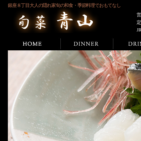
銀座８丁目大人の隠れ家旬の和食・季節料理でおもてなし
営
J
ホーム
ディナー