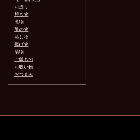
お造り
焼き物
煮物
酢の物
蒸し物
揚げ物
漬物
ご飯もの
お吸い物
おつまみ