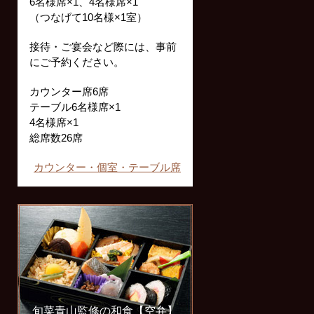
6名様席×1、4名様席×1
（つなげて10名様×1室）
接待・ご宴会など際には、事前
にご予約ください。
カウンター席6席
テーブル6名様席×1
4名様席×1
総席数26席
カウンター・個室・テーブル席
旬菜青山監修の和食【空弁】