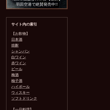
羽田空港で絶賛発売中!!
サイト内の索引
【お飲物】
日本酒
焼酎
シャンパン
白ワイン
赤ワイン
ビール
梅酒
柚子酒
ハイボール
ウィスキー
ソフトドリンク
【一品料理】