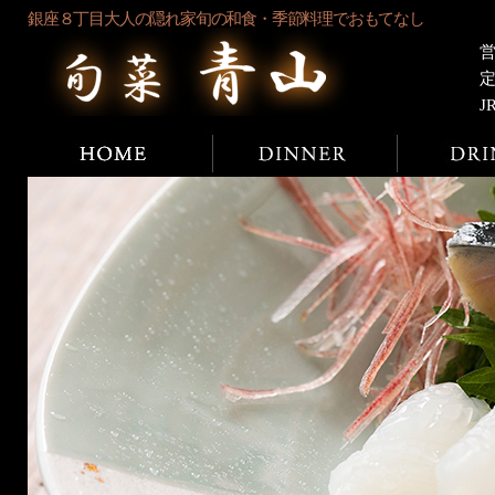
銀座８丁目大人の隠れ家旬の和食・季節料理でおもてなし
営
J
ホーム
ディナー