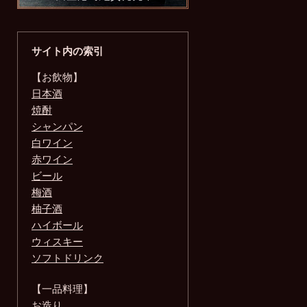
サイト内の索引
【お飲物】
日本酒
焼酎
シャンパン
白ワイン
赤ワイン
ビール
梅酒
柚子酒
ハイボール
ウィスキー
ソフトドリンク
【一品料理】
お造り