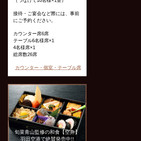
（つなげて10名様×1室）
接待・ご宴会など際には、事前
にご予約ください。
カウンター席6席
テーブル6名様席×1
4名様席×1
総席数26席
カウンター・個室・テーブル席
旬菜青山監修の和食【空弁】
羽田空港で絶賛発売中!!