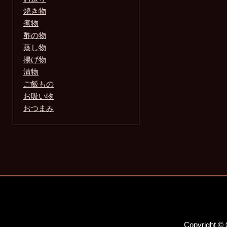
焼き物
煮物
酢の物
蒸し物
揚げ物
漬物
ご飯もの
お吸い物
おつまみ
Copyright 