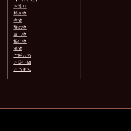
お造り
焼き物
煮物
酢の物
蒸し物
揚げ物
漬物
ご飯もの
お吸い物
おつまみ