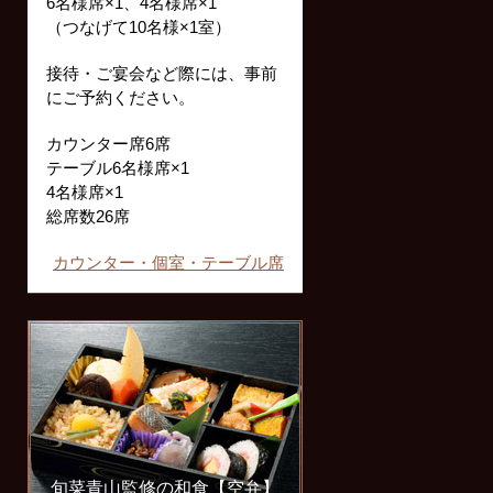
6名様席×1、4名様席×1
（つなげて10名様×1室）
接待・ご宴会など際には、事前
にご予約ください。
カウンター席6席
テーブル6名様席×1
4名様席×1
総席数26席
カウンター・個室・テーブル席
旬菜青山監修の和食【空弁】