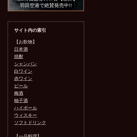
羽田空港で絶賛発売中!!
サイト内の索引
【お飲物】
日本酒
焼酎
シャンパン
白ワイン
赤ワイン
ビール
梅酒
柚子酒
ハイボール
ウィスキー
ソフトドリンク
【一品料理】