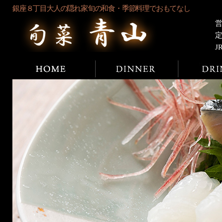
銀座８丁目大人の隠れ家旬の和食・季節料理でおもてなし
営
J
ホーム
ディナー