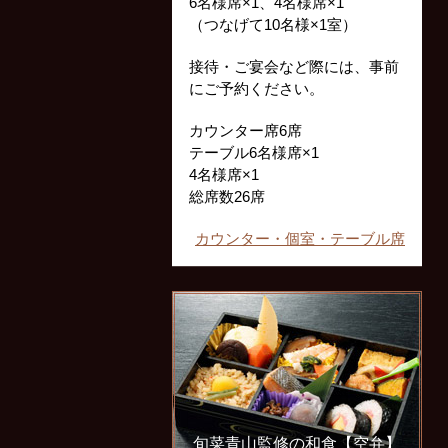
6名様席×1、4名様席×1
（つなげて10名様×1室）
接待・ご宴会など際には、事前
にご予約ください。
カウンター席6席
テーブル6名様席×1
4名様席×1
総席数26席
カウンター・個室・テーブル席
旬菜青山監修の和食【空弁】