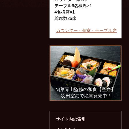
テーブル6名様席×1
4名様席×1
総席数26席
カウンター・個室・テーブル席
旬菜青山監修の和食【空弁】
羽田空港で絶賛発売中!!
サイト内の索引