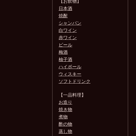
【お飲物】
日本酒
焼酎
シャンパン
白ワイン
赤ワイン
ビール
梅酒
柚子酒
ハイボール
ウィスキー
ソフトドリンク
【一品料理】
お造り
焼き物
煮物
酢の物
蒸し物