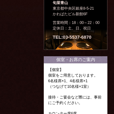
旬菜青山
東京都中央区銀座8-5-21
かわばたビル新館6F
営業時間：18：00～22：00
定休日：土、日、祝日
TEL:03-5537-6870
個室・お席のご案内
【個室】
個室をご用意しております。
6名様席×1、4名様席×1
（つなげて10名様×1室）
接待・ご宴会など際には、事前
にご予約ください。
カウンター席6席